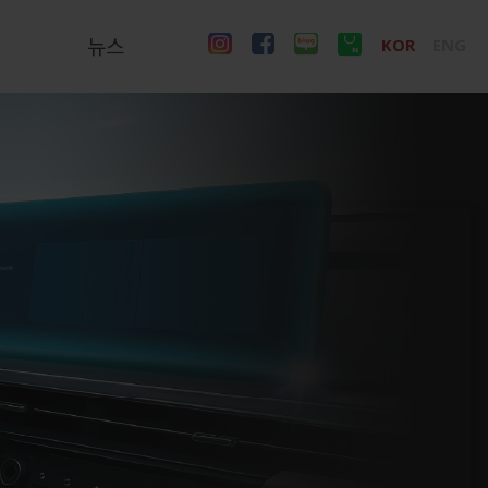
뉴스
KOR
ENG
길
도로안전시설용
델리네이터용
광각초고휘도 반사지
갈매기표지용 초고휘도
반사지
시선유도봉 연질 고휘도
반사지