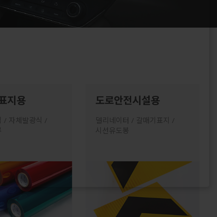
 표지용
도로안전시설용
/ 자체발광식 /
델리네이터 / 갈매기표지 /
류
시선유도봉