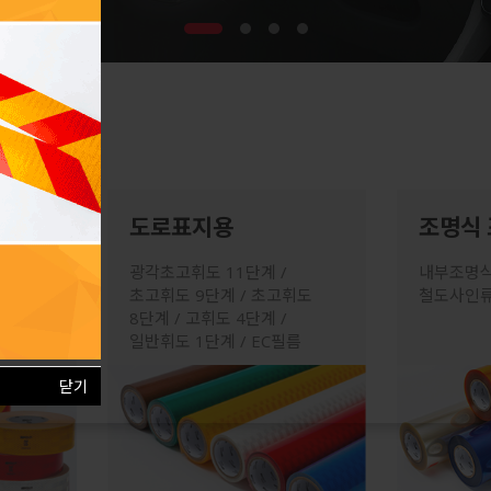
도로표지용
조명식
광각초고휘도 11단계 /
내부조명식 
 /
초고휘도 9단계 / 초고휘도
철도사인
루션
8단계 / 고휘도 4단계 /
일반휘도 1단계 / EC필름
닫기