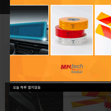
자동차 보호 필름
차량안전용
차량 내부 디스플레이 보호필름
반사띠 / 후부반사지 /
/ 차량 외부 페인트도장
후부반사판 기본형(6홀)
보호필름
고객맞춤 로고 인쇄솔
오늘 하루 열지않음