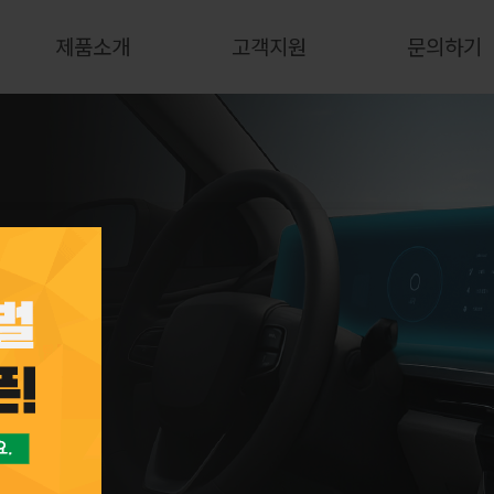
제품소개
고객지원
문의하기
회사개요
다운로드
차량안전용
경영방침
보도자료
주요표준
제품문의
해외 네트워크
도로표지용
전시회소식
CI소개
인재채용
주요기술
동영상
인증현황
조명식 표지용
품질관리
오시는
반사띠
광각초고휘도 11단계
내부조명식 표지용
반사지
초고휘도 반사지
후부반사지
광각초고휘도 9단계
자체발광식 표지용
후부반사판 기본형(6홀)
반사지
초고휘도 반사지
고객사 맞춤 로고 인쇄
초고휘도 8단계 반사지
철도사인류 표지용
솔루션
고휘도 반사지
고휘도 4단계 반사지
일반휘도 1단계 반사지
투명 오버레이 EC 필름