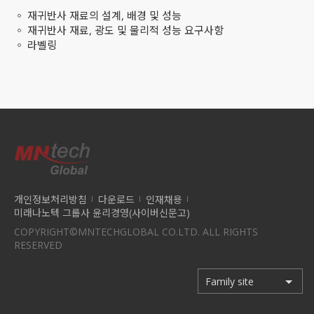
◦ 재귀반사 재료의 설계, 배경 및 성능
◦ 재귀반사 재료, 광도 및 물리적 성능 요구사항
◦ 라벨링
개인정보처리방침
다운로드
인재채용
미래나노텍 그룹사 윤리경영(사이버신문고)
COPYRIGHT©MNTECHGLOBAL CO.LTD. ALL RIGHTS
RESERVED
Family site
Family site
미래첨단소재