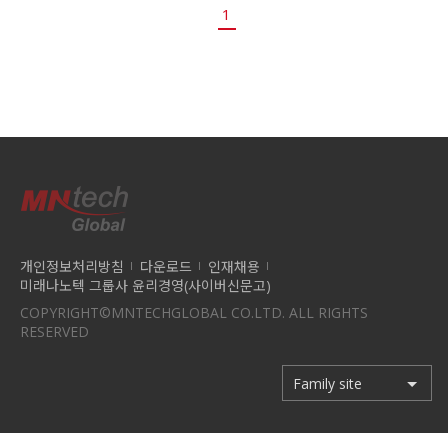
1
개인정보처리방침
다운로드
인재채용
미래나노텍 그룹사 윤리경영(사이버신문고)
COPYRIGHT©MNTECHGLOBAL CO.LTD. ALL RIGHTS
RESERVED
Family site
Family site
미래첨단소재