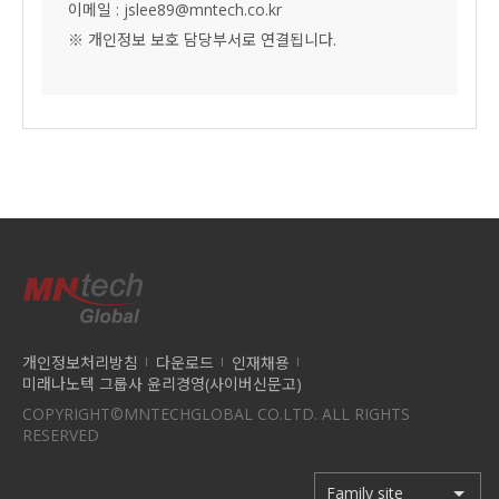
이메일 : jslee89@mntech.co.kr
※ 개인정보 보호 담당부서로 연결됩니다.
개인정보처리방침
다운로드
인재채용
미래나노텍 그룹사 윤리경영(사이버신문고)
COPYRIGHT©MNTECHGLOBAL CO.LTD. ALL RIGHTS
RESERVED
Family site
Family site