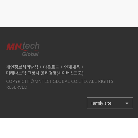
개인정보처리방침
다운로드
인재채용
미래나노텍 그룹사 윤리경영(사이버신문고)
COPYRIGHT©MNTECHGLOBAL CO.LTD. ALL RIGHTS
RESERVED
Family site
Family site
미래첨단소재
미래나노텍
미래 TNS