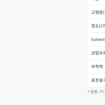
고형분(
점도(CP
Solven
코팅두
부착력
포장용
* 필름 : PC