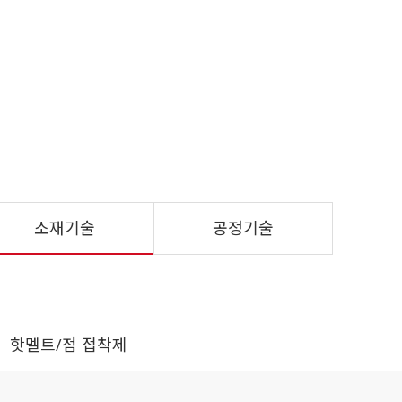
소재기술
공정기술
핫멜트/점 접착제