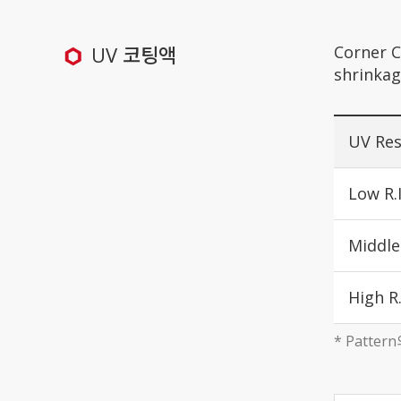
UV 코팅액
Corner
shrinka
UV Res
Low R.
Middle 
High R.
* Patte