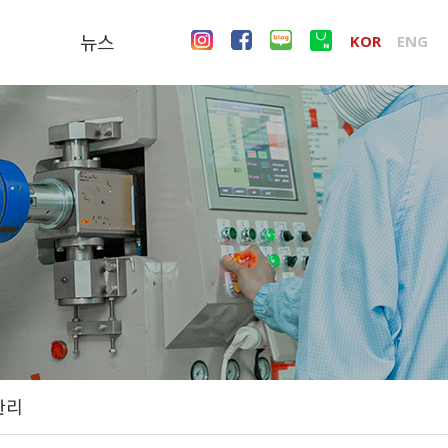
뉴스
KOR
ENG
길
도로안전시설용
델리네이터용
광각초고휘도 반사지
갈매기표지용 초고휘도
반사지
시선유도봉 연질 고휘도
반사지
관리