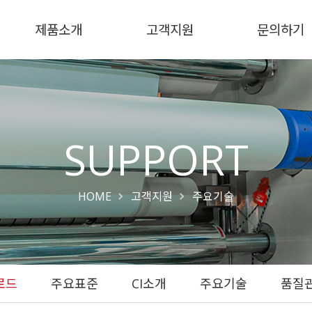
제품소개
고객지원
문의하기
회사개요
다운로드
차량안전용
경영방침
보도자료
주요표준
제품문의
해외 네트워크
도로표지용
전시회소식
CI소개
인재채용
주요기술
동영상
인증현황
조명식 표지용
품질관리
오시는
반사띠
광각초고휘도 11단계
내부조명식 표지용
반사지
초고휘도 반사지
SUPPORT
후부반사지
광각초고휘도 9단계
자체발광식 표지용
후부반사판 기본형(6홀)
반사지
초고휘도 반사지
HOME
고객지원
주요기술
고객사 맞춤 로고 인쇄
초고휘도 8단계 반사지
철도사인류 표지용
솔루션
고휘도 반사지
고휘도 4단계 반사지
일반휘도 1단계 반사지
로드
주요표준
CI소개
주요기술
품질
투명 오버레이 EC 필름