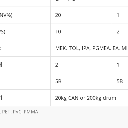
NV%)
20
1
S)
10
2
t
MEK, TOL, IPA, PGMEA, EA, M
께
2
1
5B
5B
기
20kg CAN or 200kg drum
, PET, PVC, PMMA