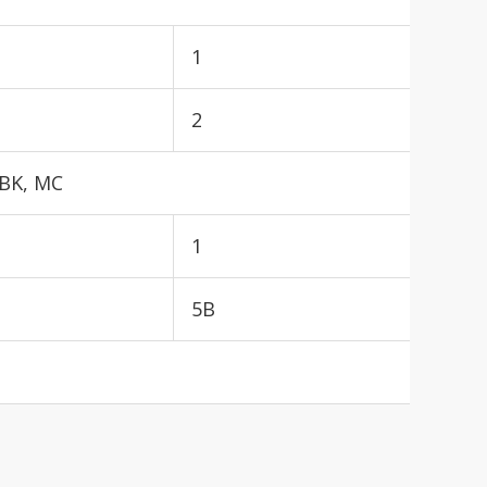
1
2
IBK, MC
1
5B